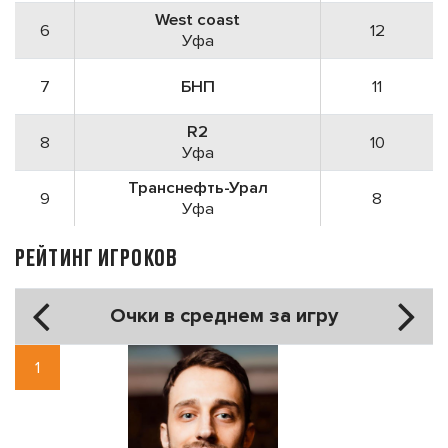
West coast
6
12
Уфа
7
БНП
11
R2
8
10
Уфа
Транснефть-Урал
9
8
Уфа
РЕЙТИНГ ИГРОКОВ
Очки в среднем за игру
1