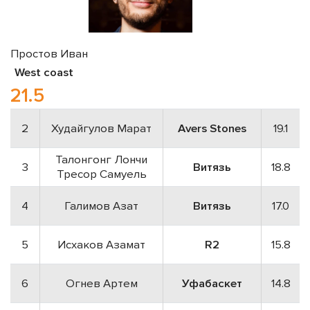
Простов Иван
West coast
21.5
2
Худайгулов Марат
Avers Stones
19.1
Талонгонг Лончи
3
Витязь
18.8
Тресор Самуель
4
Галимов Азат
Витязь
17.0
5
Исхаков Азамат
R2
15.8
6
Огнев Артем
Уфабаскет
14.8