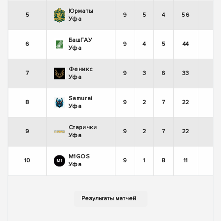
Юрматы
5
9
5
4
56
-
Уфа
БашГАУ
6
9
4
5
44
+
Уфа
Феникс
7
9
3
6
33
-
Уфа
Samurai
8
9
2
7
22
-
Уфа
Старички
9
9
2
7
22
+
Уфа
M1GOS
10
9
1
8
11
-
Уфа