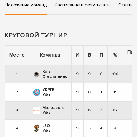
Положение команд
Расписание и результаты
Статист
КРУГОВОЙ ТУРНИР
Пос
Место
Команда
И
В
П
%
5
Киты
1
9
9
0
100
+
Стерлитамак
УКРТБ
2
9
8
1
89
+
Уфа
Молодость
3
9
6
3
67
-
Уфа
LEO
4
9
5
4
56
+
Уфа