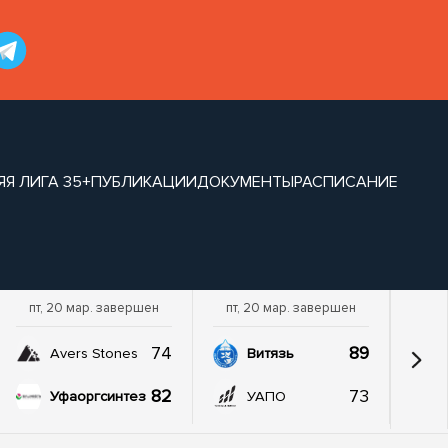
ЯЯ ЛИГА 35+
ПУБЛИКАЦИИ
ДОКУМЕНТЫ
РАСПИСАНИЕ
пт, 20 мар. завершен
пт, 20 мар. завершен
74
89
Avers Stones
Витязь
82
73
Уфаоргсинтез
УАПО