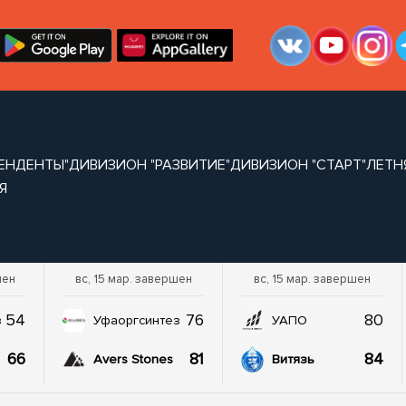
ЕНДЕНТЫ"
ДИВИЗИОН "РАЗВИТИЕ"
ДИВИЗИОН "СТАРТ"
ЛЕТН
Я
шен
вс, 15 мар. завершен
вс, 15 мар. завершен
54
76
80
з
Уфаоргсинтез
УАПО
66
81
84
Avers Stones
Витязь