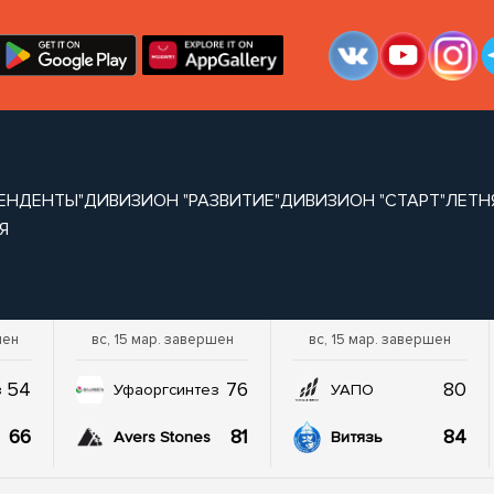
ЕНДЕНТЫ"
ДИВИЗИОН "РАЗВИТИЕ"
ДИВИЗИОН "СТАРТ"
ЛЕТН
Я
шен
вс, 15 мар. завершен
вс, 15 мар. завершен
54
76
80
з
Уфаоргсинтез
УАПО
66
81
84
Avers Stones
Витязь