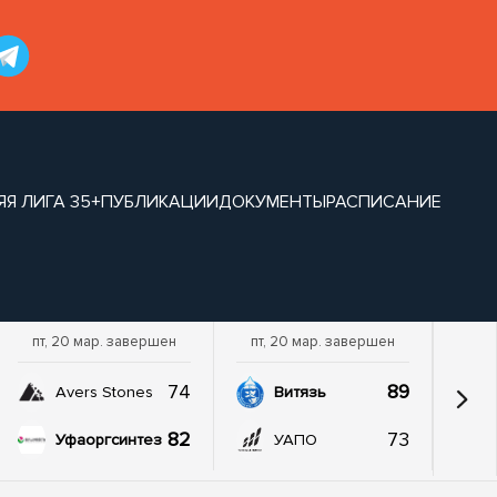
ЯЯ ЛИГА 35+
ПУБЛИКАЦИИ
ДОКУМЕНТЫ
РАСПИСАНИЕ
пт, 20 мар. завершен
пт, 20 мар. завершен
74
89
Avers Stones
Витязь
82
73
Уфаоргсинтез
УАПО