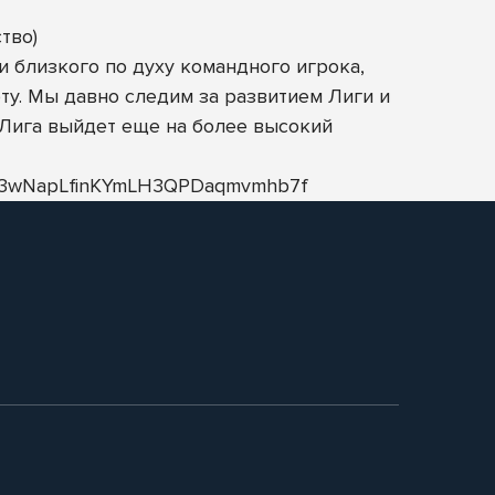
тво)
 близкого по духу командного игрока,
ту. Мы давно следим за развитием Лиги и
 Лига выйдет еще на более высокий
Bfx3wNapLfinKYmLH3QPDaqmvmhb7f