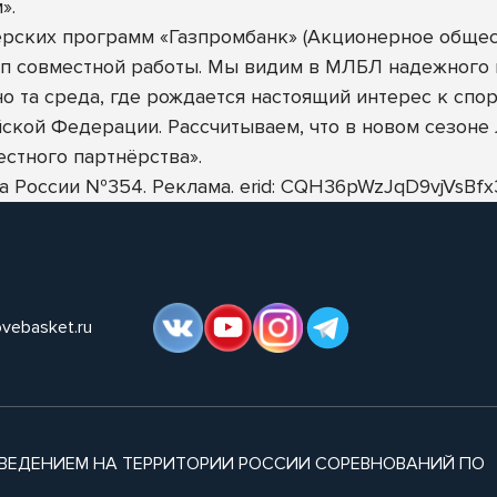
».
ерских программ «Газпромбанк» (Акционерное общес
п совместной работы. Мы видим в МЛБЛ надежного и
о та среда, где рождается настоящий интерес к спор
ской Федерации. Рассчитываем, что в новом сезоне
естного партнёрства».
нка России №354. Реклама. erid: CQH36pWzJqD9vjVs
ovebasket.ru
ВЕДЕНИЕМ НА ТЕРРИТОРИИ РОССИИ СОРЕВНОВАНИЙ ПО